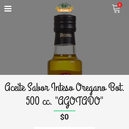
0
Aceite Sabor Inteso Oregano Bot.
500 cc. "AGOTADO"
$0