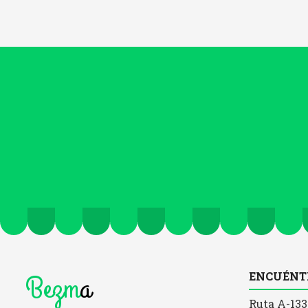
Bezm
a
ENCUÉNT
Ruta A-133