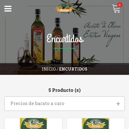
0
Encurtidos
INICIO
/
ENCURTIDOS
5 Producto (s)
Precios de barato a caro